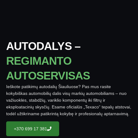
AUTODALYS –
REGIMANTO
AUTOSERVISAS
Ieškote patikimų autodalių Šiauliuose? Pas mus rasite
kokybiškas automobilių dalis visų markių automobiliams – nuo
važiuoklės, stabdžių, variklio komponentų iki filtrų ir
eksploatacinių skysčių. Esame oficialūs „Texaco“ tepalų atstovai,
todėl užtikriname patikrintą kokybę ir profesionalų aptarnavimą.
+370 699 17 381